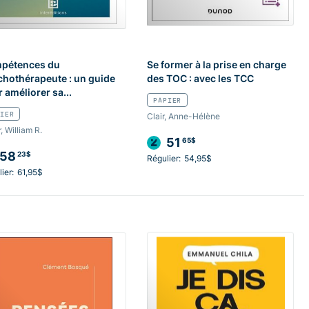
pétences du
Se former à la prise en charge
hothérapeute : un guide
des TOC : avec les TCC
 améliorer sa...
PAPIER
IER
Clair, Anne-Hélène
r, William R.
51
65$
58
23$
Régulier:
54,95$
ier:
61,95$