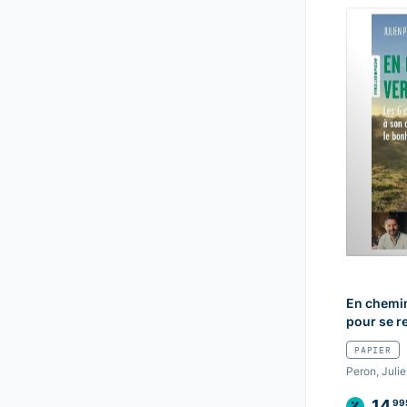
En chemin 
pour se r
PAPIER
Peron, Juli
14
99