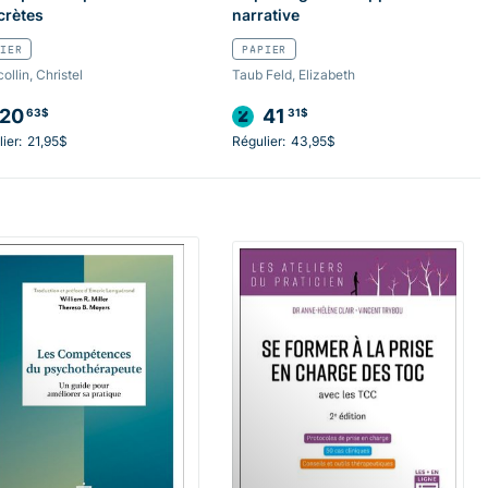
crètes
narrative
IER
PAPIER
collin, Christel
Taub Feld, Elizabeth
20
41
63$
31$
ier:
21,95$
Régulier:
43,95$