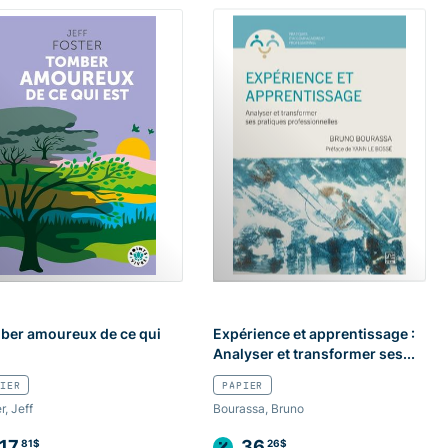
ber amoureux de ce qui
Expérience et apprentissage :
Analyser et transformer ses...
IER
PAPIER
r, Jeff
Bourassa, Bruno
17
36
81$
26$