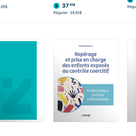
37
55$
,95$
Régul
Régulier:
39,95$