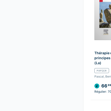
Thérapie 
principes 
(La)
PAPIER
Pascal, Ber
66
6
Régulier:
7