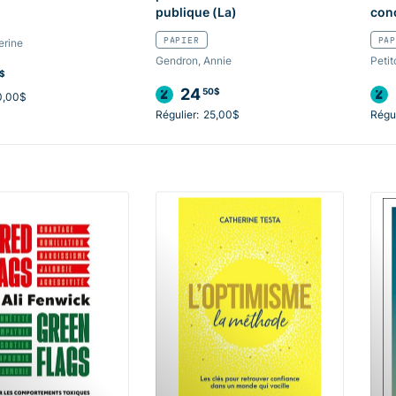
publique (La)
con
PAPIER
PAP
erine
Gendron, Annie
Petit
$
24
50$
0,00$
Régulier:
25,00$
Régul