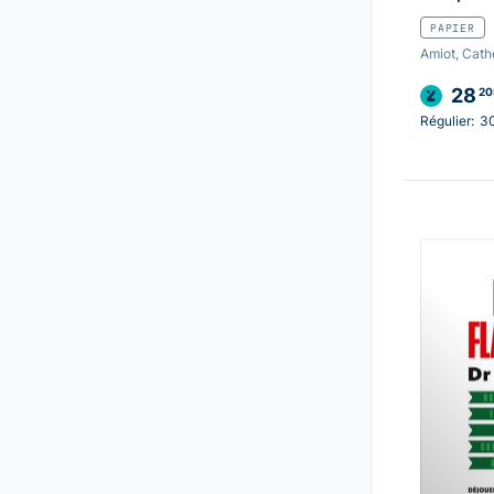
PAPIER
Amiot, Cath
28
20
Régulier:
3