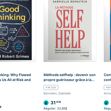
nking: Why Flawed
Méthode selfhelp : devenir son
Com
 Us All at Risk and
propre guérisseur grâce à la...
con
PAPIER
PAP
Bernstein, Gabrielle
Acho
31
91$
$
Régulier:
33,95$
Régul