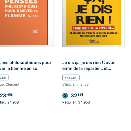
sées philosophiques pour
Je dis ça, je dis rien ! : avoir
ver la flamme en soi
enfin de la repartie... et...
IER
PAPIER
ué, Clément
Chila, Emmanuel
23
32
45$
85$
ier:
24,95$
Régulier:
34,95$