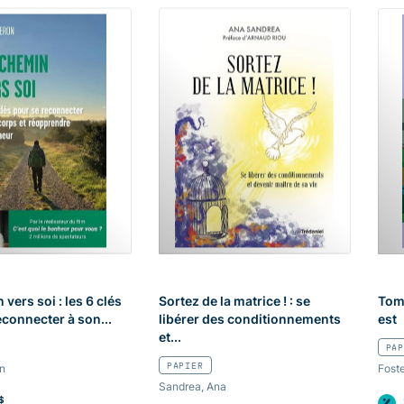
vers soi : les 6 clés
Sortez de la matrice ! : se
Tom
econnecter à son...
libérer des conditionnements
est
et...
PAP
PAPIER
en
Foste
Sandrea, Ana
$