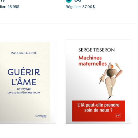
ier:
18,95$
Régulier:
37,00$