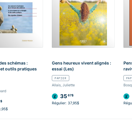
des schémas :
Gens heureux vivent alignés :
Pen
et outils pratiques
essai (Les)
ravi
PAPIER
PAP
Allais, Juliette
Bosq
nard
35
67$
9$
Régulier:
37,95$
Régul
0,95$