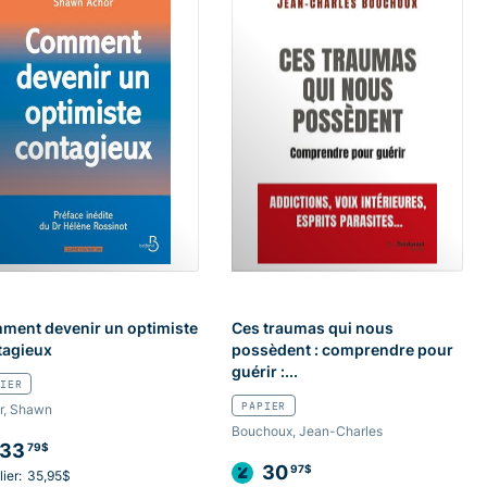
ment devenir un optimiste
Ces traumas qui nous
tagieux
possèdent : comprendre pour
guérir :...
IER
PAPIER
r, Shawn
Bouchoux, Jean-Charles
33
79$
30
97$
ier:
35,95$