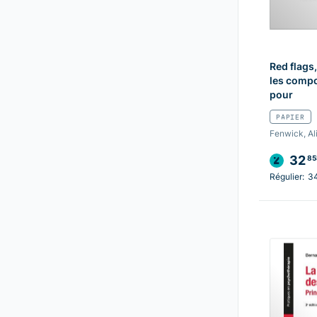
Red flags,
les comp
pour
PAPIER
Fenwick, Al
32
85
Régulier:
3