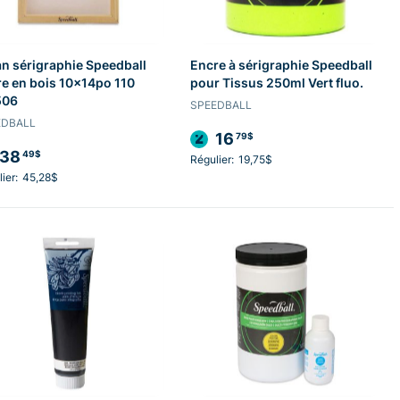
n sérigraphie Speedball
Encre à sérigraphie Speedball
e en bois 10x14po 110
pour Tissus 250ml Vert fluo.
506
SPEEDBALL
EDBALL
16
79$
38
49$
Régulier:
19,75$
ier:
45,28$