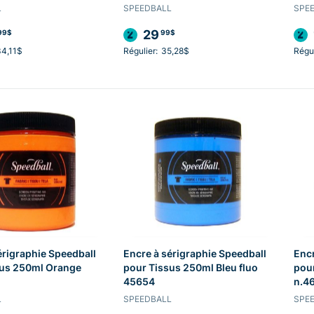
L
SPEEDBALL
SPE
29
99$
99$
4,11$
Régulier:
35,28$
Régul
érigraphie Speedball
Encre à sérigraphie Speedball
Encr
sus 250ml Orange
pour Tissus 250ml Bleu fluo
pou
45654
n.4
L
SPEEDBALL
SPE