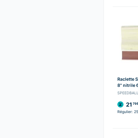
Raclette 
8" nitril
SPEEDBAL
21
79
Régulier:
2