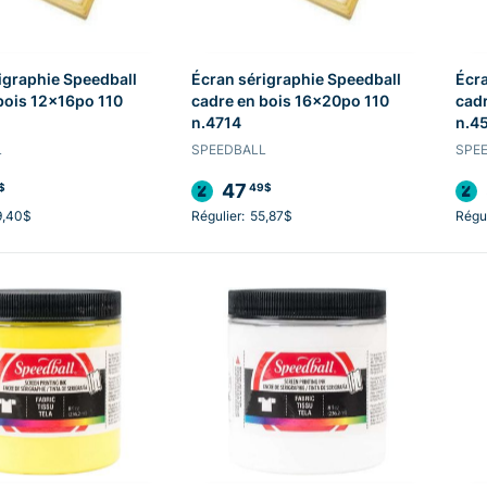
igraphie Speedball
Écran sérigraphie Speedball
Écra
bois 12x16po 110
cadre en bois 16x20po 110
cadr
n.4714
n.4
L
SPEEDBALL
SPE
47
$
49$
9,40$
Régulier:
55,87$
Régul