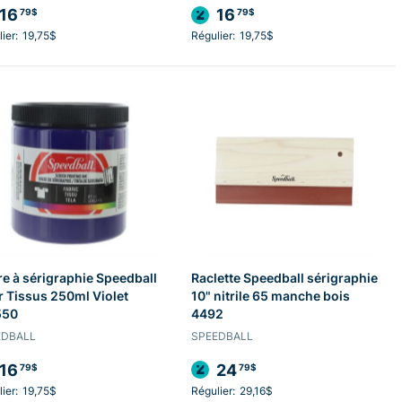
16
16
79$
79$
ier:
19,75$
Régulier:
19,75$
e à sérigraphie Speedball
Raclette Speedball sérigraphie
 Tissus 250ml Violet
10" nitrile 65 manche bois
550
4492
EDBALL
SPEEDBALL
16
24
79$
79$
ier:
19,75$
Régulier:
29,16$