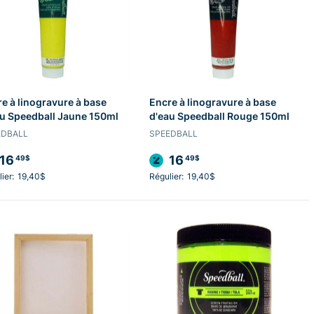
e à linogravure à base
Encre à linogravure à base
u Speedball Jaune 150ml
d'eau Speedball Rouge 150ml
EDBALL
SPEEDBALL
16
16
49$
49$
ier:
19,40$
Régulier:
19,40$