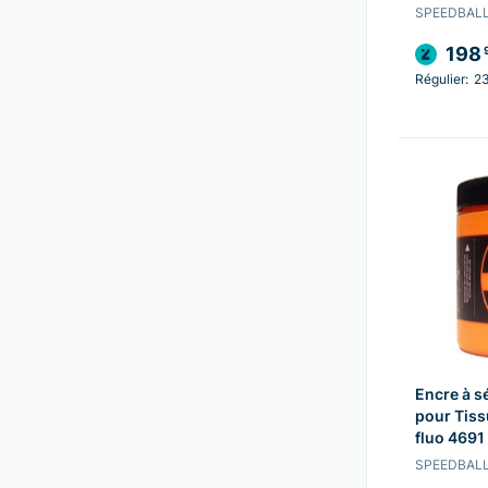
SPEEDBAL
198
Régulier:
23
Encre à s
pour Tis
fluo 4691
SPEEDBAL