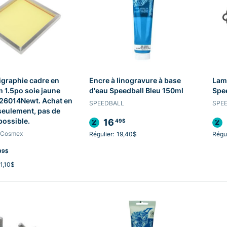
igraphie cadre en
Encre à linogravure à base
Lam
 1.5po soie jaune
d'eau Speedball Bleu 150ml
Spe
26014Newt. Achat en
SPEEDBALL
SPE
eulement, pas de
16
possible.
49$
 Cosmex
Régulier:
19,40$
Régul
99$
1,10$