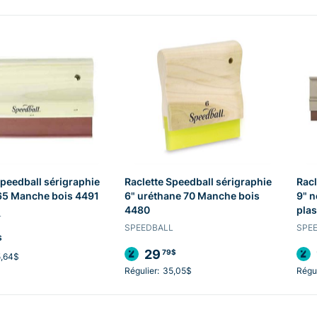
Speedball sérigraphie
Raclette Speedball sérigraphie
Racl
e 65 Manche bois 4491
6" uréthane 70 Manche bois
9" 
4480
plas
L
SPEEDBALL
SPE
$
29
79$
5,64$
Régulier:
35,05$
Régul