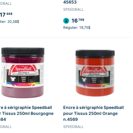
45653
EDBALL
SPEEDBALL
17
49$
16
79$
ier:
20,58$
Régulier:
19,75$
e à sérigraphie Speedball
Encre à sérigraphie Speedball
r Tissus 250ml Bourgogne
pour Tissus 250ml Orange
684
n.4569
EDBALL
SPEEDBALL