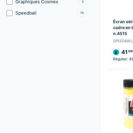
Graphiques Cosmex
2
Speedball
70
Écran sér
cadre en 
n.4515
SPEEDBAL
41
99
Régulier:
4