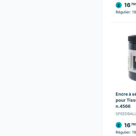
16
79
Régulier:
19
Encre à s
pour Tiss
n.4566
SPEEDBAL
16
79
Régulier:
19