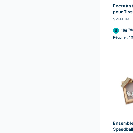
Encre à s
pour Tis
SPEEDBAL
16
79
Régulier:
19
Ensemble
Speedbal