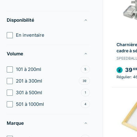
Disponibilité
En inventaire
Charnière
cadre à s
Volume
SPEEDBAL
39
101 à 200ml
6
5
Régulier:
4
201 à 300ml
39
301 à 500ml
1
501 à 1000ml
4
Marque