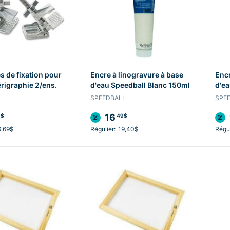
s de fixation pour
Encre à linogravure à base
Encr
érigraphie 2/ens.
d'eau Speedball Blanc 150ml
d'ea
L
SPEEDBALL
SPE
16
9$
49$
6,69$
Régulier:
19,40$
Régul