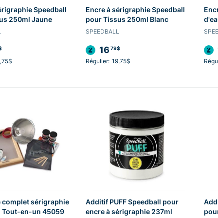
érigraphie Speedball
Encre à sérigraphie Speedball
Encr
sus 250ml Jaune
pour Tissus 250ml Blanc
d'ea
L
SPEEDBALL
SPE
16
$
79$
,75$
Régulier:
19,75$
Régul
 complet sérigraphie
Additif PUFF Speedball pour
Addi
l Tout-en-un 45059
encre à sérigraphie 237ml
pour