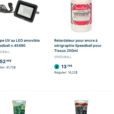
pe UV au LED amovible
Retardateur pour encre à
edball n.45490
sérigraphie Speedball pour
Tissus 250ml
EDBALL
SPEEDBALL
52
49$
13
79$
ier:
61,75$
Régulier:
16,22$