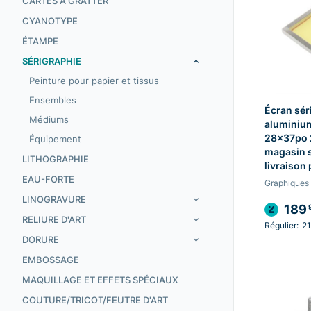
CARTES À GRATTER
CYANOTYPE
ÉTAMPE
SÉRIGRAPHIE
Peinture pour papier et tissus
Ensembles
Écran sér
Médiums
aluminium
28x37po 
Équipement
magasin s
LITHOGRAPHIE
livraison 
EAU-FORTE
Graphiques
LINOGRAVURE
189
RELIURE D'ART
Régulier:
21
DORURE
EMBOSSAGE
MAQUILLAGE ET EFFETS SPÉCIAUX
COUTURE/TRICOT/FEUTRE D'ART