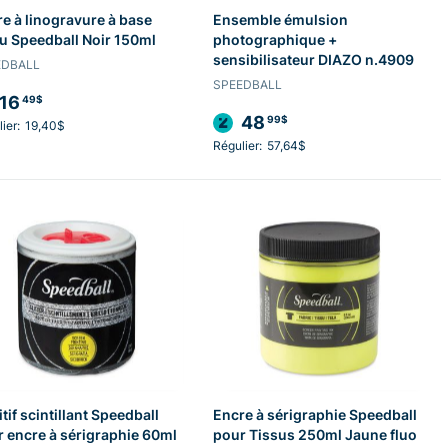
e à linogravure à base
Ensemble émulsion
u Speedball Noir 150ml
photographique +
sensibilisateur DIAZO n.4909
EDBALL
SPEEDBALL
16
49$
48
99$
ier:
19,40$
Régulier:
57,64$
tif scintillant Speedball
Encre à sérigraphie Speedball
 encre à sérigraphie 60ml
pour Tissus 250ml Jaune fluo