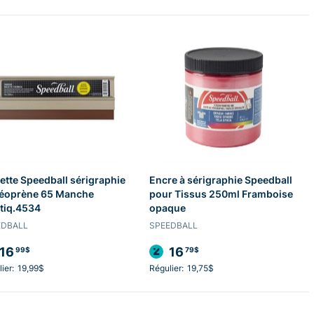
ette Speedball sérigraphie
Encre à sérigraphie Speedball
néoprène 65 Manche
pour Tissus 250ml Framboise
tiq.4534
opaque
EDBALL
SPEEDBALL
16
16
99$
79$
ier:
19,99$
Régulier:
19,75$