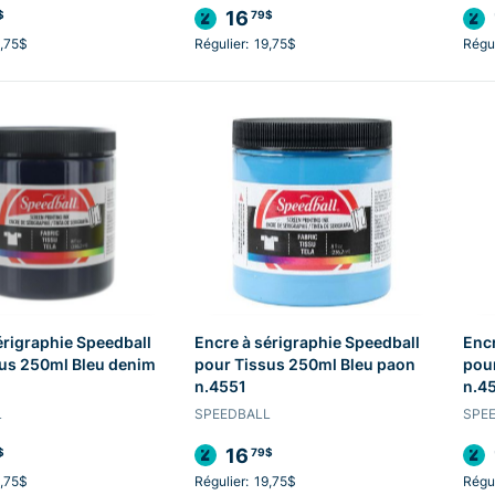
16
$
79$
,75$
Régulier:
19,75$
Régul
érigraphie Speedball
Encre à sérigraphie Speedball
Encr
us 250ml Bleu denim
pour Tissus 250ml Bleu paon
pour
n.4551
n.4
L
SPEEDBALL
SPE
16
$
79$
,75$
Régulier:
19,75$
Régul