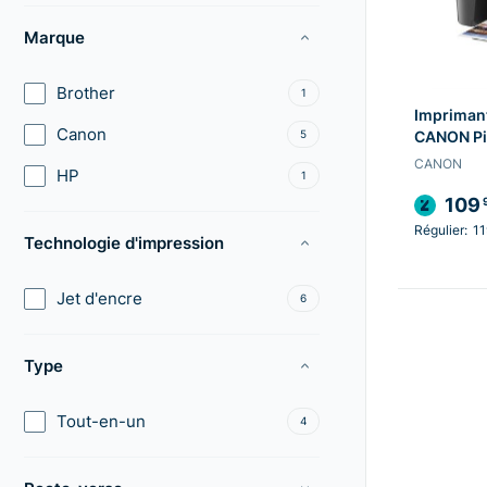
Marque
Brother
1
Imprimant
Canon
5
CANON Pi
CANON
HP
1
109
Régulier:
11
Technologie d'impression
Jet d'encre
6
Type
Tout-en-un
4