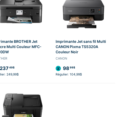
rimante BROTHER Jet
Imprimante Jet sans fil Multi
cre Multi Couleur MFC-
CANON Pixma TS5320A
70DW
Couleur Noir
THER
CANON
237
98
49$
99$
ier:
249,99$
Régulier:
104,99$