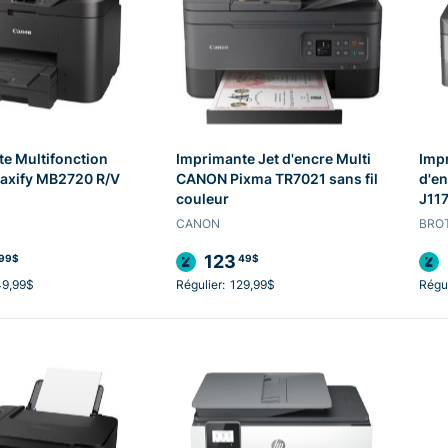
e Multifonction
Imprimante Jet d'encre Multi
Imp
xify MB2720 R/V
CANON Pixma TR7021 sans fil
d'en
couleur
J11
CANON
BRO
123
99$
49$
49,99$
Régulier:
129,99$
Régul