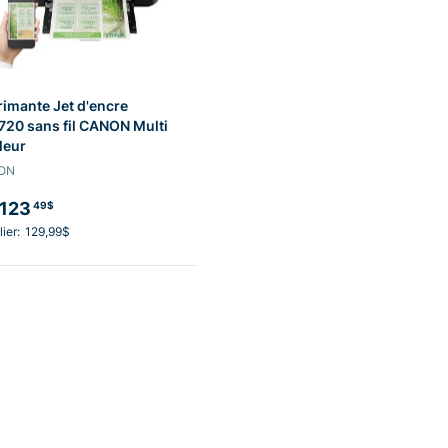
imante Jet d'encre
20 sans fil CANON Multi
leur
ON
123
49$
ier:
129,99$