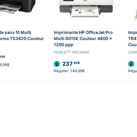
e sans fil Multi
Imprimante HP OfficeJet Pro
Impr
xma TS3420 Couleur
Multi 8015E Couleur 4800 x
TR47
1200 ppp
Cou
HEWLETT PACKARD
CAN
99$
237
49$
9,99$
Régulier:
249,99$
Régul